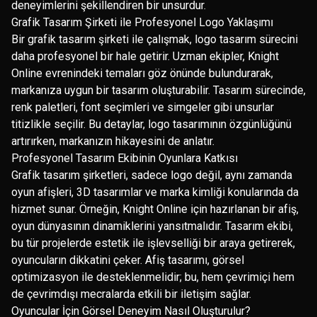
deneyimlerini şekillendiren bir unsurdur.
Grafik Tasarım Şirketi ile Profesyonel Logo Yaklaşımı
Bir grafik tasarım şirketi ile çalışmak, logo tasarım sürecini
daha profesyonel bir hale getirir. Uzman ekipler, Knight
Online evrenindeki temaları göz önünde bulundurarak,
markanıza uygun bir tasarım oluşturabilir. Tasarım sürecinde,
renk paletleri, font seçimleri ve simgeler gibi unsurlar
titizlikle seçilir. Bu detaylar, logo tasarımının özgünlüğünü
artırırken, markanızın hikayesini de anlatır.
Profesyonel Tasarım Ekibinin Oyunlara Katkısı
Grafik tasarım şirketleri, sadece logo değil, aynı zamanda
oyun afişleri, 3D tasarımlar ve marka kimliği konularında da
hizmet sunar. Örneğin, Knight Online için hazırlanan bir afiş,
oyun dünyasının dinamiklerini yansıtmalıdır. Tasarım ekibi,
bu tür projelerde estetik ile işlevselliği bir araya getirerek,
oyuncuların dikkatini çeker. Afiş tasarımı, görsel
optimizasyon ile desteklenmelidir; bu, hem çevrimiçi hem
de çevrimdışı mecralarda etkili bir iletişim sağlar.
Oyuncular İçin Görsel Deneyim Nasıl Oluşturulur?