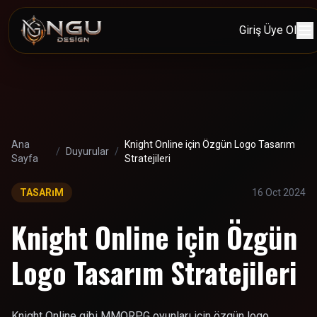
Giriş
Üye Ol
Ana
Knight Online için Özgün Logo Tasarım
/
Duyurular
/
Sayfa
Stratejileri
TASARıM
16 Oct 2024
Knight Online için Özgün
Logo Tasarım Stratejileri
Knight Online gibi MMORPG oyunları için özgün logo