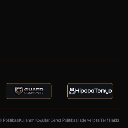
ik Politikası
Kullanım Koşulları
Çerez Politikası
İade ve İptal
Telif Hakkı