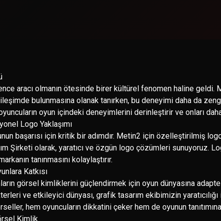
ü
ce aracı olmanın ötesinde birer kültürel fenomen haline geldi.
ileşimde bulunmasına olanak tanırken, bu deneyimi daha da zengin
, oyuncuların oyun içindeki deneyimlerini derinleştirir ve onları dah
syonel Logo Yaklaşımı
nun başarısı için kritik bir adımdır. Metin2 için özelleştirilmiş lo
asarım Şirketi olarak, yaratıcı ve özgün logo çözümleri sunuyoruz. L
markanın tanınmasını kolaylaştırır.
unlara Katkısı
arın görsel kimliklerini güçlendirmek için oyun dünyasına adapte o
rleri ve etkileyici dünyası, grafik tasarım ekibimizin yaratıcılığı 
görseller, hem oyuncuların dikkatini çeker hem de oyunun tanıtımına
rsel Kimlik