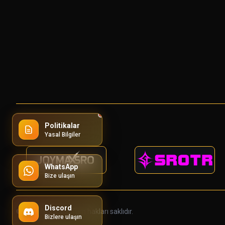
Politikalar
Yasal Bilgiler
WhatsApp
Bize ulaşın
Discord
© 2026 NGU Edit. Tüm hakları saklıdır.
Bizlere ulaşın