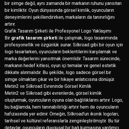
bir simge değil, aynı zamanda bir markanın ruhunu yansıtan
bir kimliktir. Oyun dünyasında görsel kimlik, oyuncuların
deneyimlerini şekillendirirken, markaların da tanınırlığını
artırır.
Grafik Tasarım Şirketi ile Profesyonel Logo Yaklaşımı
Bir
grafik tasarım şirketi
ile çalışmak, logo tasarımında
profesyonellik ve özgünlük sunar. Silkroad gibi bir oyun için
logo tasarlarken, oyuncuların beklentilerini karşılamak ve
marka değerlerini yansıtmak önemlidir. Tasarım sürecinde,
markanın hedef kitlesi, oyun içi temalar ve genel estetik
dikkate alınmalıdır. Bu şekilde, logo sadece görsel bir
simge olmaktan çıkar ve bir hikaye anlatıcısına dönüşür.
Metin2 ve Silkroad Evreninde Görsel Kimlik
Metin2 ve Silkroad gibi evrenlerde, görsel kimlik
oluşturmak, oyuncuların oyuna olan bağlılıklarını artırır. Logo,
bu bağlamda, hem tanınabilirliği artırır hem de oyuncuların
hafızasında yer edinir. Örneğin, Silkroad’un ikonik logoları,
tarihsel ve kültürel referanslarla zenginleştirilmiştir. Bu tür
detaylar, oyuncuların duygusal bir bağ kurmasına yardımcı