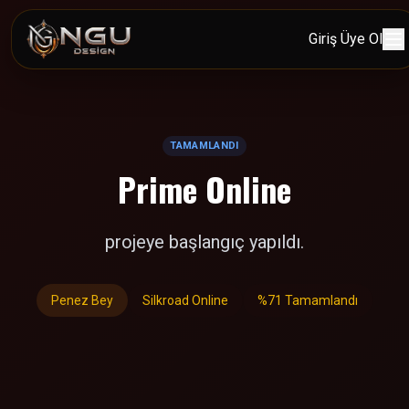
Giriş
Üye Ol
TAMAMLANDI
Prime Online
projeye başlangıç yapıldı.
Penez Bey
Silkroad Online
%71 Tamamlandı