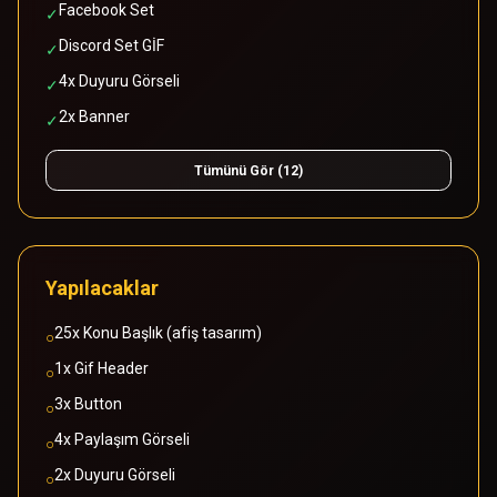
Facebook Set
✓
Discord Set GİF
✓
4x Duyuru Görseli
✓
2x Banner
✓
Tümünü Gör (12)
Yapılacaklar
25x Konu Başlık (afiş tasarım)
○
1x Gif Header
○
3x Button
○
4x Paylaşım Görseli
○
2x Duyuru Görseli
○