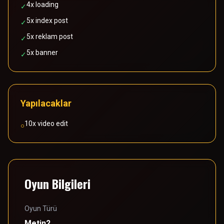
4x loading
✓
5x index post
✓
5x reklam post
✓
5x banner
✓
Yapılacaklar
10x video edit
○
Oyun Bilgileri
Oyun Türü
Metin2